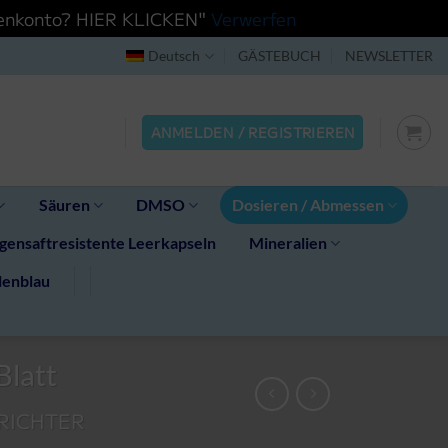
ndenkonto? HIER KLICKEN"
Verwerfen
Deutsch
GÄSTEBUCH
NEWSLETTER
ANMELDEN / REGISTRIEREN
Säuren
DMSO
Dosieren / Abmessen
ensaftresistente Leerkapseln
Mineralien
lenblau
Blatt
RICHTER