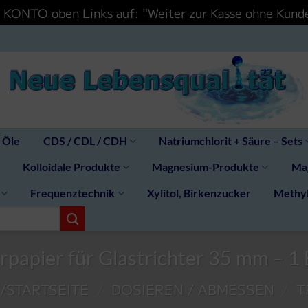
IN KONTO oben Links auf: "Weiter zur Kasse ohne Ku
 Öle
CDS / CDL / CDH
Natriumchlorit + Säure – Sets
Kolloidale Produkte
Magnesium-Produkte
Mag
Frequenztechnik
Xylitol, Birkenzucker
Methy
erpapier für Glastrichter 35 mm – 1 
/STARTSEITE
/
DOSIEREN / ABMESSEN
/
T