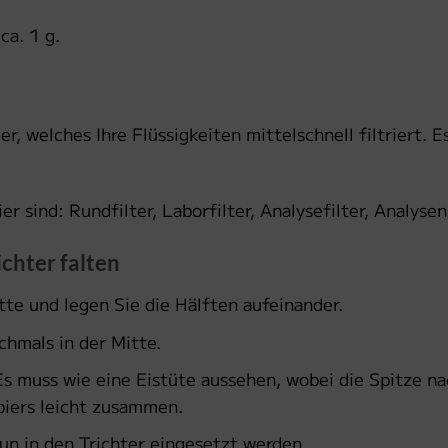
ca. 1 g.
r, welches Ihre Flüssigkeiten mittelschnell filtriert. Es
 sind: Rundfilter, Laborfilter, Analysefilter, Analysen F
ichter falten
itte und legen Sie die Hälften aufeinander.
chmals in der Mitte.
 Es muss wie eine Eistüte aussehen, wobei die Spitze na
iers leicht zusammen.
un in den Trichter eingesetzt werden.