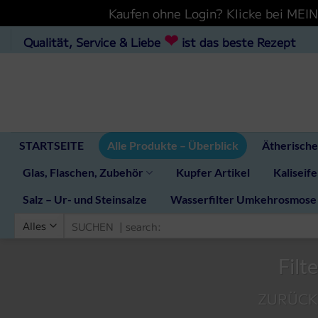
Kaufen ohne Login? Klicke bei ME
Zum
❤
Qualität, Service & Liebe
ist das beste Rezept
Inhalt
hinzufügen
STARTSEITE
Alle Produkte – Überblick
Ätherische
Glas, Flaschen, Zubehör
Kupfer Artikel
Kaliseife
Salz – Ur- und Steinsalze
Wasserfilter Umkehrosmose
Suchen
nach:
Filt
ZURÜCK