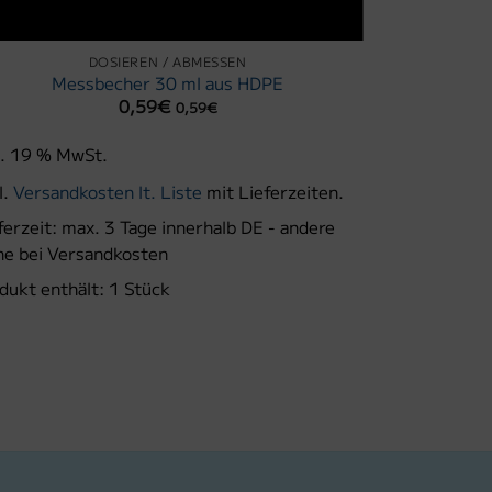
DOSIEREN / ABMESSEN
SPRAYE
Messbecher 30 ml aus HDPE
Sprühve
0,59
€
0,59
€
l. 19 % MwSt.
inkl. 19 % M
l.
Versandkosten lt. Liste
mit Lieferzeiten.
zzgl.
Versand
ferzeit:
max. 3 Tage innerhalb DE - andere
Lieferzeit:
ma
he bei Versandkosten
siehe bei Ve
dukt enthält: 1
Stück
Produkt enth