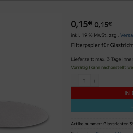
0,15
€
0,15
€
inkl. 19 % MwSt.
zzgl.
Versa
Filterpapier für Glastric
Lieferzeit:
max. 3 Tage inne
Vorrätig (kann nachbestellt w
Filterpapier für Glastricht
IN
Artikelnummer:
Glastrichter-3