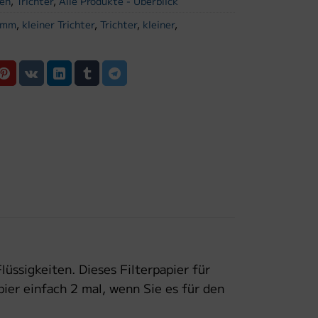
sen
,
Trichter
,
Alle Produkte - Überblick
5 mm
,
kleiner Trichter
,
Trichter
,
kleiner
,
lüssigkeiten. Dieses Filterpapier für
pier einfach 2 mal, wenn Sie es für den