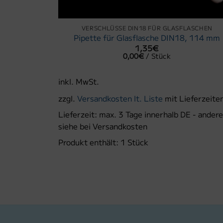
VERSCHLÜSSE DIN18 FÜR GLASFLASCHEN
he DIN18 –
Pipette für Glasflasche DIN18, 114 mm
1,35
€
0,00
€
/
Stück
gen
inkl. MwSt.
zzgl.
Versandkosten lt. Liste
mit Lieferzeite
Lieferzeit:
max. 3 Tage innerhalb DE - andere
siehe bei Versandkosten
eferzeiten.
Produkt enthält: 1
Stück
E - andere