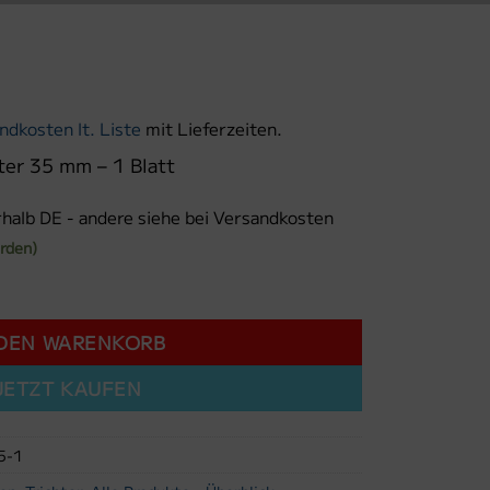
ndkosten lt. Liste
mit Lieferzeiten.
hter 35 mm – 1 Blatt
rhalb DE - andere siehe bei Versandkosten
erden)
er 35 mm - 1 Blatt Menge
 DEN WARENKORB
JETZT KAUFEN
5-1