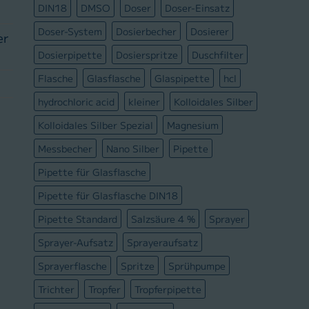
DIN18
DMSO
Doser
Doser-Einsatz
Doser-System
Dosierbecher
Dosierer
er
Dosierpipette
Dosierspritze
Duschfilter
Flasche
Glasflasche
Glaspipette
hcl
hydrochloric acid
kleiner
Kolloidales Silber
Kolloidales Silber Spezial
Magnesium
Messbecher
Nano Silber
Pipette
Pipette für Glasflasche
Pipette für Glasflasche DIN18
Pipette Standard
Salzsäure 4 %
Sprayer
Sprayer-Aufsatz
Sprayeraufsatz
Sprayerflasche
Spritze
Sprühpumpe
Trichter
Tropfer
Tropferpipette