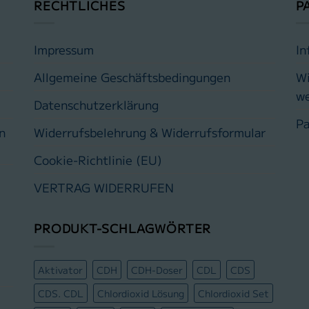
RECHTLICHES
P
Impressum
In
Allgemeine Geschäftsbedingungen
Wi
w
Datenschutzerklärung
Pa
n
Widerrufsbelehrung & Widerrufsformular
Cookie-Richtlinie (EU)
VERTRAG WIDERRUFEN
PRODUKT-SCHLAGWÖRTER
Aktivator
CDH
CDH-Doser
CDL
CDS
CDS. CDL
Chlordioxid Lösung
Chlordioxid Set