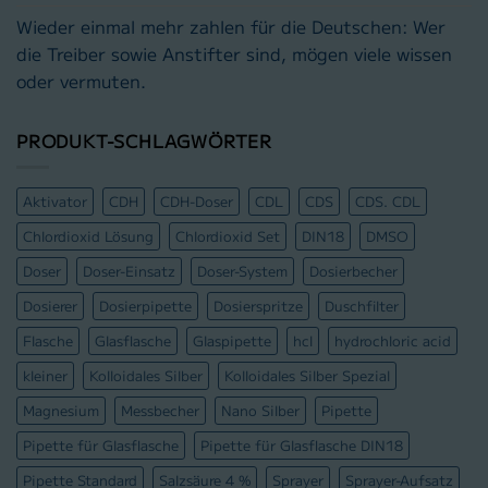
Wieder einmal mehr zahlen für die Deutschen: Wer
die Treiber sowie Anstifter sind, mögen viele wissen
oder vermuten.
PRODUKT-SCHLAGWÖRTER
Aktivator
CDH
CDH-Doser
CDL
CDS
CDS. CDL
Chlordioxid Lösung
Chlordioxid Set
DIN18
DMSO
Doser
Doser-Einsatz
Doser-System
Dosierbecher
Dosierer
Dosierpipette
Dosierspritze
Duschfilter
Flasche
Glasflasche
Glaspipette
hcl
hydrochloric acid
kleiner
Kolloidales Silber
Kolloidales Silber Spezial
Magnesium
Messbecher
Nano Silber
Pipette
Pipette für Glasflasche
Pipette für Glasflasche DIN18
Pipette Standard
Salzsäure 4 %
Sprayer
Sprayer-Aufsatz