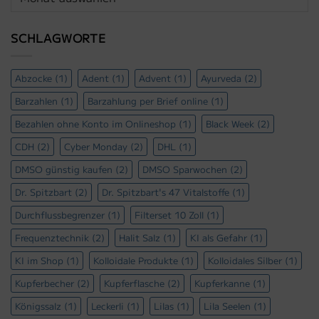
Archiv
SCHLAGWORTE
Abzocke
(1)
Adent
(1)
Advent
(1)
Ayurveda
(2)
Barzahlen
(1)
Barzahlung per Brief online
(1)
Bezahlen ohne Konto im Onlineshop
(1)
Black Week
(2)
CDH
(2)
Cyber Monday
(2)
DHL
(1)
DMSO günstig kaufen
(2)
DMSO Sparwochen
(2)
Dr. Spitzbart
(2)
Dr. Spitzbart's 47 Vitalstoffe
(1)
Durchflussbegrenzer
(1)
Filterset 10 Zoll
(1)
Frequenztechnik
(2)
Halit Salz
(1)
KI als Gefahr
(1)
KI im Shop
(1)
Kolloidale Produkte
(1)
Kolloidales Silber
(1)
Kupferbecher
(2)
Kupferflasche
(2)
Kupferkanne
(1)
Königssalz
(1)
Leckerli
(1)
Lilas
(1)
Lila Seelen
(1)