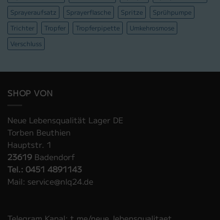
Sprayeraufsatz
Sprayerflasche
Spritze
Sprühpumpe
Trichter
Tropfer
Tropferpipette
Umkehrosmose
Verschluss
SHOP VON
Neue Lebensqualität Lager DE
Torben Beuthien
Hauptstr. 1
23619
Badendorf
Tel.: 0451 4891143
Mail: service@nlq24.de
Telegram Kanal: t.me/neue_lebensqualitaet