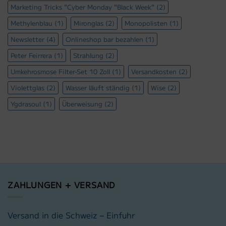
Marketing Tricks "Cyber Monday "Black Week"
(2)
Methylenblau
(1)
Mironglas
(2)
Monopolisten
(1)
Newsletter
(4)
Onlineshop bar bezahlen
(1)
Peter Feirrera
(1)
Strahlung
(2)
Umkehrosmose Filter-Set 10 Zoll
(1)
Versandkosten
(2)
Violettglas
(2)
Wasser läuft ständig
(1)
Wise
(2)
Ygdrasoul
(1)
Überweisung
(2)
ZAHLUNGEN + VERSAND
Versand in die Schweiz – Einfuhr