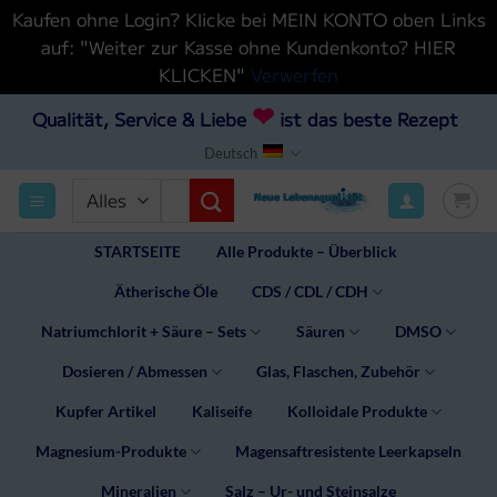
Kaufen ohne Login? Klicke bei MEIN KONTO oben Links
auf: "Weiter zur Kasse ohne Kundenkonto? HIER
KLICKEN"
Verwerfen
Zum
❤
Qualität, Service & Liebe
ist das beste Rezept
Inhalt
Deutsch
hinzufügen
Suchen
nach:
STARTSEITE
Alle Produkte – Überblick
Ätherische Öle
CDS / CDL / CDH
Natriumchlorit + Säure – Sets
Säuren
DMSO
Dosieren / Abmessen
Glas, Flaschen, Zubehör
Kupfer Artikel
Kaliseife
Kolloidale Produkte
Magnesium-Produkte
Magensaftresistente Leerkapseln
Mineralien
Salz – Ur- und Steinsalze