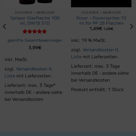
DOSIEREN / ABMESSEN
DOSIEREN / ABMESSEN
Sprayer Glasflasche 100
Doser – Dosierspritze 10
ml, DIN18 STD
ml für PP 28 Flaschen
1,49
€
1,49
€
Bewertet
inkl. 19 % MwSt.
geprüfte Gesamtbewertungen
mit
5
von
3,99
€
5
zzgl.
Versandkosten lt.
Liste
mit Lieferzeiten.
inkl. MwSt.
Lieferzeit:
max. 3 Tage
zzgl.
Versandkosten lt.
innerhalb DE - andere siehe
Liste
mit Lieferzeiten.
bei Versandkosten
Lieferzeit:
max. 3 Tage*
Produkt enthält: 1
Stück
innerhalb DE - andere siehe
bei Versandkosten