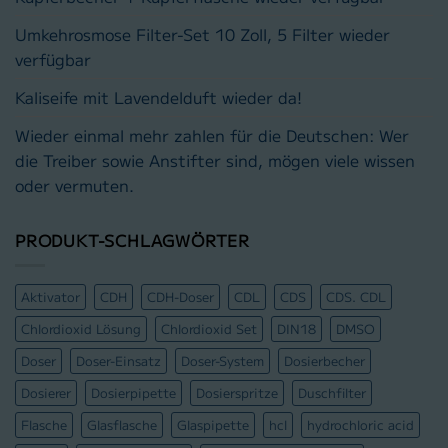
Umkehrosmose Filter-Set 10 Zoll, 5 Filter wieder
verfügbar
Kaliseife mit Lavendelduft wieder da!
Wieder einmal mehr zahlen für die Deutschen: Wer
die Treiber sowie Anstifter sind, mögen viele wissen
oder vermuten.
PRODUKT-SCHLAGWÖRTER
Aktivator
CDH
CDH-Doser
CDL
CDS
CDS. CDL
Chlordioxid Lösung
Chlordioxid Set
DIN18
DMSO
Doser
Doser-Einsatz
Doser-System
Dosierbecher
Dosierer
Dosierpipette
Dosierspritze
Duschfilter
Flasche
Glasflasche
Glaspipette
hcl
hydrochloric acid