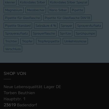
kleiner
Kolloidales Silber
Kolloidales Silber Spezial
Magnesium
Messbecher
Nano Silber
Pipette
Pipette für Glasflasche
Pipette für Glasflasche DIN18
Pipette Standard
Salzsäure 4 %
Sprayer
Sprayer-Aufsatz
Sprayeraufsatz
Sprayerflasche
Spritze
Sprühpumpe
Trichter
Tropfer
Tropferpipette
Umkehrosmose
Verschluss
SHOP VON
Neue Lebensqualität Lager DE
Torben Beuthien
Hauptstr. 1
23619
Badendorf