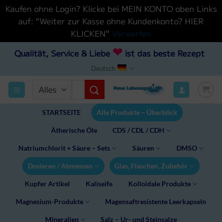
Kaufen ohne Login? Klicke bei MEIN KONTO oben Links
auf: "Weiter zur Kasse ohne Kundenkonto? HIER
KLICKEN"
Verwerfen
Zum
❤
Qualität, Service & Liebe
ist das beste Rezept
Inhalt
Deutsch
hinzufügen
Suchen
nach:
STARTSEITE
Alle Produkte – Überblick
Ätherische Öle
CDS / CDL / CDH
Natriumchlorit + Säure – Sets
Säuren
DMSO
Dosieren / Abmessen
Glas, Flaschen, Zubehör
Kupfer Artikel
Kaliseife
Kolloidale Produkte
Magnesium-Produkte
Magensaftresistente Leerkapseln
Mineralien
Salz – Ur- und Steinsalze