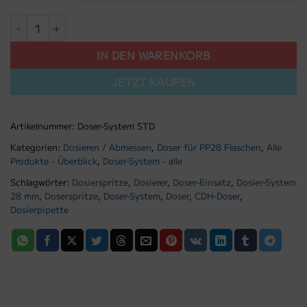
Doser-System STD 28 mm - für Braunglasflasche Menge
IN DEN WARENKORB
JETZT KAUFEN
Artikelnummer:
Doser-System STD
Kategorien:
Dosieren / Abmessen
,
Doser für PP28 Flaschen
,
Alle
Produkte - Überblick
,
Doser-System - alle
Schlagwörter:
Dosierspritze
,
Dosierer
,
Doser-Einsatz
,
Dosier-System
28 mm
,
Doserspritze
,
Doser-System
,
Doser
,
CDH-Doser
,
Dosierpipette