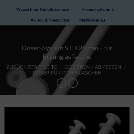
Wasserfilter Umkehrosmose
Frequenztechnik
Xylitol, Birkenzucker
Methylenblau
Doser-System STD 28 mm – für
Braunglasflasche
ZURÜCK/STARTSEITE
/
DOSIEREN / ABMESSEN
/
DOSER FÜR PP28 FLASCHEN