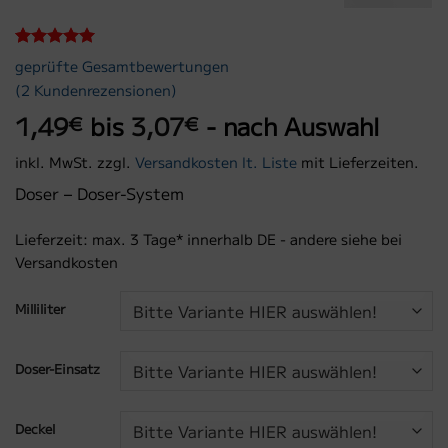
Bewertet
2
geprüfte Gesamtbewertungen
mit
5
von
(
2
Kundenrezensionen)
5, basierend
auf
1,49
bis
3,07
- nach Auswahl
€
€
Kundenbewertungen
inkl. MwSt.
zzgl.
Versandkosten lt. Liste
mit Lieferzeiten.
Doser – Doser-System
Lieferzeit:
max. 3 Tage* innerhalb DE - andere siehe bei
Versandkosten
Milliliter
Doser-Einsatz
Deckel