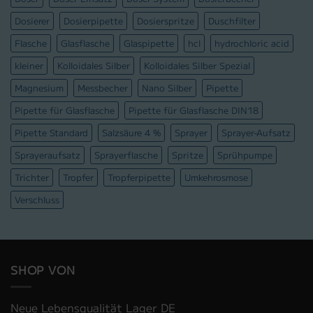
Dosierer
Dosierpipette
Dosierspritze
Duschfilter
Flasche
Glasflasche
Glaspipette
hcl
hydrochloric acid
kleiner
Kolloidales Silber
Kolloidales Silber Spezial
Magnesium
Messbecher
Nano Silber
Pipette
Pipette für Glasflasche
Pipette für Glasflasche DIN18
Pipette Standard
Salzsäure 4 %
Sprayer
Sprayer-Aufsatz
Sprayeraufsatz
Sprayerflasche
Spritze
Sprühpumpe
Trichter
Tropfer
Tropferpipette
Umkehrosmose
Verschluss
SHOP VON
Neue Lebensqualität Lager DE