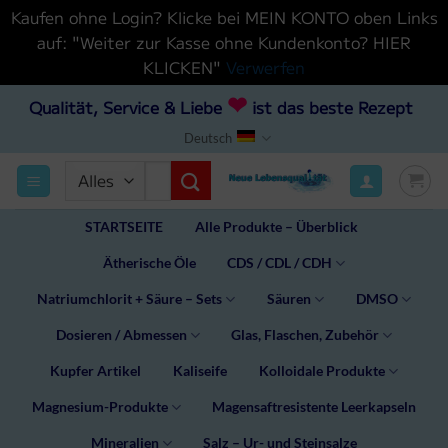
Kaufen ohne Login? Klicke bei MEIN KONTO oben Links
auf: "Weiter zur Kasse ohne Kundenkonto? HIER
KLICKEN"
Verwerfen
Zum
❤
Qualität, Service & Liebe
ist das beste Rezept
Inhalt
Deutsch
hinzufügen
Suchen
nach:
STARTSEITE
Alle Produkte – Überblick
Ätherische Öle
CDS / CDL / CDH
Natriumchlorit + Säure – Sets
Säuren
DMSO
Dosieren / Abmessen
Glas, Flaschen, Zubehör
Kupfer Artikel
Kaliseife
Kolloidale Produkte
Magnesium-Produkte
Magensaftresistente Leerkapseln
Mineralien
Salz – Ur- und Steinsalze