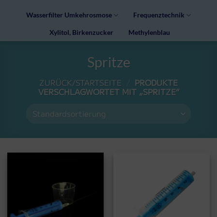
Wasserfilter Umkehrosmose
Frequenztechnik
Xylitol, Birkenzucker
Methylenblau
Spritze
ZURÜCK/STARTSEITE
/
PRODUKTE
VERSCHLAGWORTET MIT „SPRITZE“