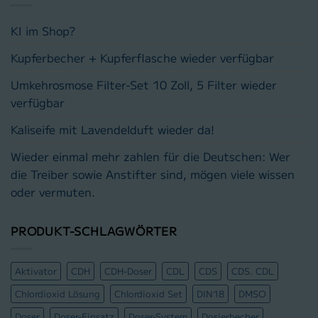
KI im Shop?
Kupferbecher + Kupferflasche wieder verfügbar
Umkehrosmose Filter-Set 10 Zoll, 5 Filter wieder
verfügbar
Kaliseife mit Lavendelduft wieder da!
Wieder einmal mehr zahlen für die Deutschen: Wer
die Treiber sowie Anstifter sind, mögen viele wissen
oder vermuten.
PRODUKT-SCHLAGWÖRTER
Aktivator
CDH
CDH-Doser
CDL
CDS
CDS. CDL
Chlordioxid Lösung
Chlordioxid Set
DIN18
DMSO
Doser
Doser-Einsatz
Doser-System
Dosierbecher