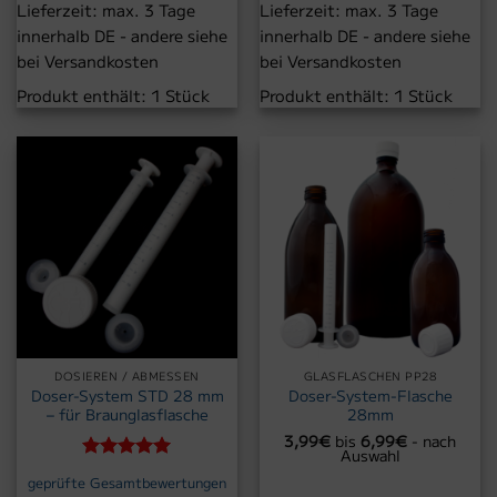
Lieferzeit:
max. 3 Tage
Lieferzeit:
max. 3 Tage
innerhalb DE - andere siehe
innerhalb DE - andere siehe
bei Versandkosten
bei Versandkosten
Produkt enthält: 1
Stück
Produkt enthält: 1
Stück
DOSIEREN / ABMESSEN
GLASFLASCHEN PP28
Doser-System STD 28 mm
Doser-System-Flasche
– für Braunglasflasche
28mm
3,99
€
bis
6,99
€
- nach
Auswahl
Bewertet
geprüfte Gesamtbewertungen
mit
5
von