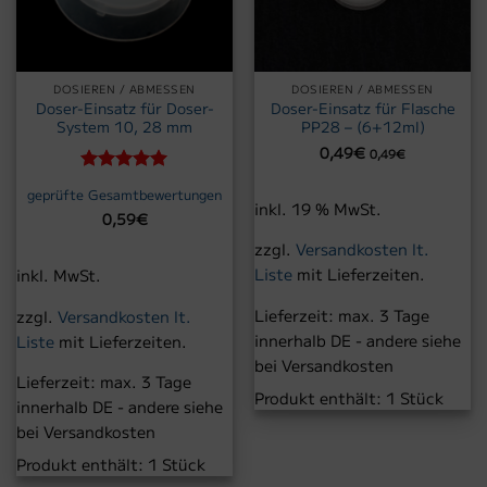
DOSIEREN / ABMESSEN
DOSIEREN / ABMESSEN
Doser-Einsatz für Doser-
Doser-Einsatz für Flasche
System 10, 28 mm
PP28 – (6+12ml)
0,49
€
0,49
€
Bewertet
geprüfte Gesamtbewertungen
mit
5
von
inkl. 19 % MwSt.
0,59
€
5
zzgl.
Versandkosten lt.
Liste
mit Lieferzeiten.
inkl. MwSt.
Lieferzeit:
max. 3 Tage
zzgl.
Versandkosten lt.
innerhalb DE - andere siehe
Liste
mit Lieferzeiten.
bei Versandkosten
Lieferzeit:
max. 3 Tage
Produkt enthält: 1
Stück
innerhalb DE - andere siehe
bei Versandkosten
Produkt enthält: 1
Stück