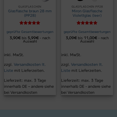
GLASFLASCHEN
GLASFLASCHEN PP28
Glasflasche braun 28 mm
Miron Glasflasche
(PP28)
Violettglas (leer)
Bewertet
Bewertet
geprüfte Gesamtbewertungen
geprüfte Gesamtbewertungen
mit
5
von
mit
5
von
3,90
€
bis
5,99
€
- nach
3,09
€
bis
11,00
€
- nach
5
5
Auswahl
Auswahl
inkl. MwSt.
inkl. MwSt.
zzgl.
Versandkosten lt.
zzgl.
Versandkosten lt.
Liste
mit Lieferzeiten.
Liste
mit Lieferzeiten.
Lieferzeit:
max. 3 Tage
Lieferzeit:
max. 3 Tage
innerhalb DE – andere siehe
innerhalb DE - andere siehe
bei Versandkosten
bei Versandkosten