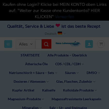
Kaufen ohne Login? Klicke bei MEIN KONTO oben Links
auf: "Weiter zur Kasse ohne Kundenkonto? HIER
KLICKEN"
Verwerfen
Zum
❤
Qualität, Service & Liebe
ist das beste Rezept
Inhalt
Deutsch
hinzufügen
Suchen
nach:
STARTSEITE
Alle Produkte – Überblick
Ätherische Öle
CDS / CDL / CDH
Natriumchlorit + Säure – Sets
Säuren
DMSO
Dosieren / Abmessen
Glas, Flaschen, Zubehör
Kupfer Artikel
Kaliseife
Kolloidale Produkte
Magnesium-Produkte
Magensaftresistente Leerkapseln
Mineralien
Salz – Ur- und Steinsalze