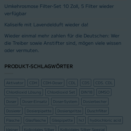
Umkehrosmose Filter-Set 10 Zoll, 5 Filter wieder
verfügbar
Kaliseife mit Lavendelduft wieder da!
Wieder einmal mehr zahlen für die Deutschen: Wer
die Treiber sowie Anstifter sind, mögen viele wissen
oder vermuten.
PRODUKT-SCHLAGWÖRTER
Aktivator
CDH
CDH-Doser
CDL
CDS
CDS. CDL
Chlordioxid Lösung
Chlordioxid Set
DIN18
DMSO
Doser
Doser-Einsatz
Doser-System
Dosierbecher
Dosierer
Dosierpipette
Dosierspritze
Duschfilter
Flasche
Glasflasche
Glaspipette
hcl
hydrochloric acid
kleiner
Kolloidales Silber
Kolloidales Silber Spezial