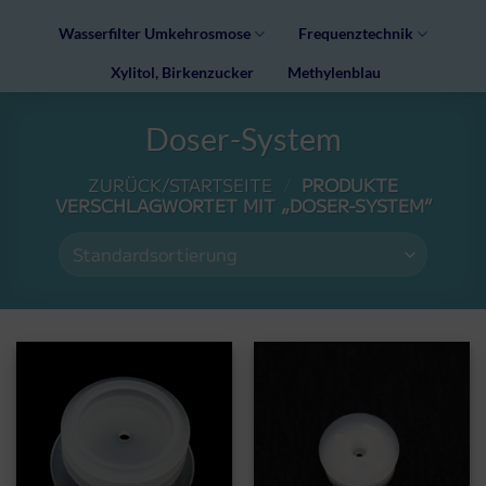
Wasserfilter Umkehrosmose
Frequenztechnik
Xylitol, Birkenzucker
Methylenblau
Doser-System
ZURÜCK/STARTSEITE
/
PRODUKTE
VERSCHLAGWORTET MIT „DOSER-SYSTEM“