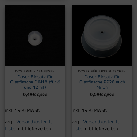
DOSIEREN / ABMESSEN
DOSER FÜR PP28 FLASCHEN
Doser-Einsatz für
Doser-Einsatz für
Glasflasche DIN18 (für 6
Glasflasche PP28 auch
und 12 ml)
Miron
0,49
€
0,59
€
0,49
€
0,59
€
inkl. 19 % MwSt.
inkl. 19 % MwSt.
zzgl.
Versandkosten lt.
zzgl.
Versandkosten lt.
Liste
mit Lieferzeiten.
Liste
mit Lieferzeiten.