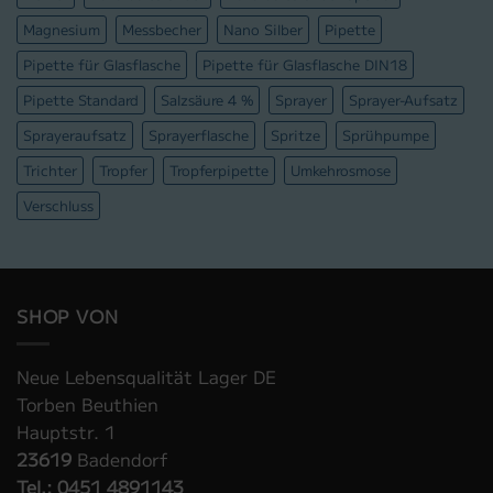
Magnesium
Messbecher
Nano Silber
Pipette
Pipette für Glasflasche
Pipette für Glasflasche DIN18
Pipette Standard
Salzsäure 4 %
Sprayer
Sprayer-Aufsatz
Sprayeraufsatz
Sprayerflasche
Spritze
Sprühpumpe
Trichter
Tropfer
Tropferpipette
Umkehrosmose
Verschluss
SHOP VON
Neue Lebensqualität Lager DE
Torben Beuthien
Hauptstr. 1
23619
Badendorf
Tel.: 0451 4891143