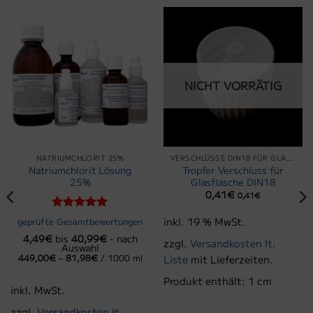
NICHT VORRÄTIG
NATRIUMCHLORIT 25%
VERSCHLÜSSE DIN18 FÜR GLASFLASCHEN
Natriumchlorit Lösung
Tropfer Verschluss für
25%
Glasflasche DIN18
0,41
€
0,41
€
Bewertet
inkl. 19 % MwSt.
geprüfte Gesamtbewertungen
mit
5
von
4,49
€
bis
40,99
€
- nach
5
zzgl.
Versandkosten lt.
Auswahl
449,00
€
–
81,98
€
/
1000
ml
Liste
mit Lieferzeiten.
Produkt enthält: 1
cm
inkl. MwSt.
zzgl.
Versandkosten lt.