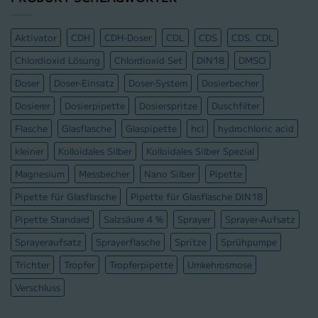
Aktivator
CDH
CDH-Doser
CDL
CDS
CDS. CDL
Chlordioxid Lösung
Chlordioxid Set
DIN18
DMSO
Doser
Doser-Einsatz
Doser-System
Dosierbecher
Dosierer
Dosierpipette
Dosierspritze
Duschfilter
Flasche
Glasflasche
Glaspipette
hcl
hydrochloric acid
kleiner
Kolloidales Silber
Kolloidales Silber Spezial
Magnesium
Messbecher
Nano Silber
Pipette
Pipette für Glasflasche
Pipette für Glasflasche DIN18
Pipette Standard
Salzsäure 4 %
Sprayer
Sprayer-Aufsatz
Sprayeraufsatz
Sprayerflasche
Spritze
Sprühpumpe
Trichter
Tropfer
Tropferpipette
Umkehrosmose
Verschluss