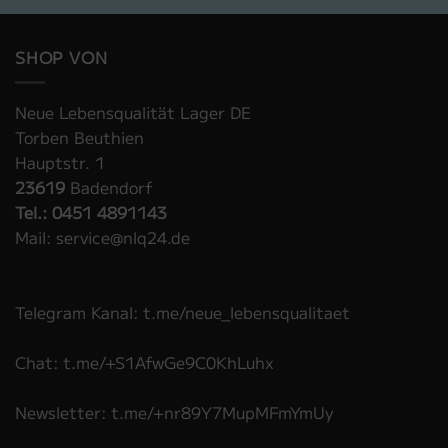
SHOP VON
Neue Lebensqualität Lager DE
Torben Beuthien
Hauptstr. 1
23619
Badendorf
Tel.: 0451 4891143
Mail: service@nlq24.de
Telegram Kanal: t.me/neue_lebensqualitaet
Chat: t.me/+S1AfwGe9C0KhLuhx
Newsletter: t.me/+nr89Y7MupMFmYmUy