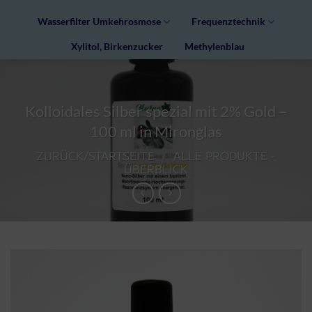
Wasserfilter Umkehrosmose
Frequenztechnik
Xylitol, Birkenzucker
Methylenblau
Kolloidales Silber spezial mit 2% Gold –
100 ml in Mironglas
ZURÜCK/STARTSEITE
/
ALLE PRODUKTE -
ÜBERBLICK