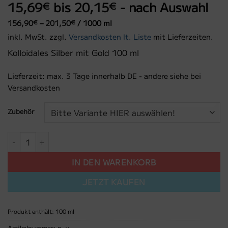
15,69
bis
20,15
- nach Auswahl
€
€
156,90
–
201,50
/
1000
ml
€
€
inkl. MwSt.
zzgl.
Versandkosten lt. Liste
mit Lieferzeiten.
Kolloidales Silber mit Gold 100 ml
Lieferzeit:
max. 3 Tage innerhalb DE - andere siehe bei
Versandkosten
Zubehör
Kolloidales Silber spezial mit 2% Gold - 100 ml in Mironglas 
IN DEN WARENKORB
JETZT KAUFEN
Produkt enthält: 100
ml
Artikelnummer:
n. v.