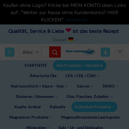
Kaufen ohne Login? Klicke bei MEIN KONTO oben Links
auf: "Weiter zur Kasse ohne Kundenkonto? HIER
KLICKEN"
Verwerfen
Zum
❤
Qualität, Service & Liebe
ist das beste Rezept
Inhalt
Deutsch
hinzufügen
Suchen
nach:
STARTSEITE
Alle Produkte – Überblick
Ätherische Öle
CDS / CDL / CDH
Natriumchlorit + Säure – Sets
Säuren
DMSO
Dosieren / Abmessen
Glas, Flaschen, Zubehör
Kupfer Artikel
Kaliseife
Kolloidale Produkte
Magnesium-Produkte
Magensaftresistente Leerkapseln
Mineralien
Salz – Ur- und Steinsalze