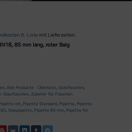
ndkosten lt. Liste
mit Lieferzeiten.
DIN18, 85 mm lang, roter Balg
sen
,
Alle Produkte - Überblick
,
Glasflaschen
,
r Glasflaschen
,
Zubehör für Flaschen
Pipette rot
,
Pipette Standard
,
Pipette
,
Pipette
 85
,
Glaspipette
,
Pipette 85 mm
,
Pipette für