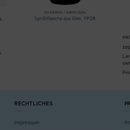
DOSIEREN / ABMESSEN
g,
Sprühflasche aus Glas, PP28
ink
zzg
n.
Lie
sie
Pro
RECHTLICHES
P
Impressum
In