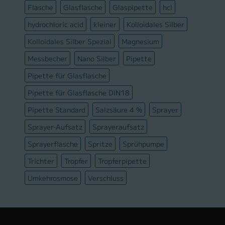
Flasche
Glasflasche
Glaspipette
hcl
hydrochloric acid
kleiner
Kolloidales Silber
Kolloidales Silber Spezial
Magnesium
Messbecher
Nano Silber
Pipette
Pipette für Glasflasche
Pipette für Glasflasche DIN18
Pipette Standard
Salzsäure 4 %
Sprayer
Sprayer-Aufsatz
Sprayeraufsatz
Sprayerflasche
Spritze
Sprühpumpe
Trichter
Tropfer
Tropferpipette
Umkehrosmose
Verschluss