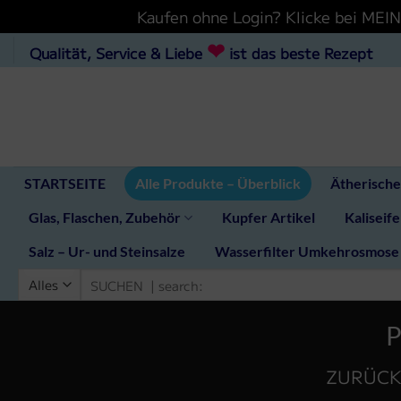
Kaufen ohne Login? Klicke bei ME
Zum
❤
Qualität, Service & Liebe
ist das beste Rezept
Inhalt
hinzufügen
STARTSEITE
Alle Produkte – Überblick
Ätherische
Glas, Flaschen, Zubehör
Kupfer Artikel
Kaliseife
Salz – Ur- und Steinsalze
Wasserfilter Umkehrosmose
Suchen
nach:
P
ZURÜCK