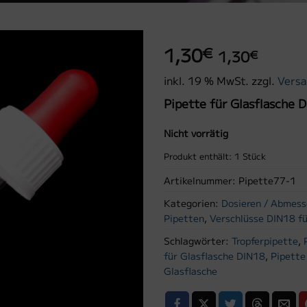
1,30
€
1,30
€
inkl. 19 % MwSt.
zzgl.
Versa
Pipette für Glasflasche 
Nicht vorrätig
Produkt enthält: 1
Stück
Artikelnummer:
Pipette77-1
Kategorien:
Dosieren / Abmes
Pipetten
,
Verschlüsse DIN18 fü
Schlagwörter:
Tropferpipette
,
für Glasflasche DIN18
,
Pipette
Glasflasche