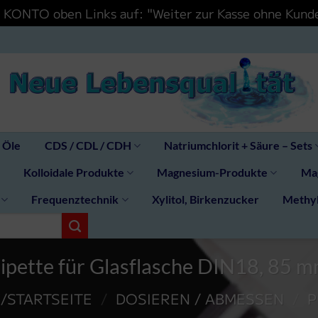
IN KONTO oben Links auf: "Weiter zur Kasse ohne Ku
 Öle
CDS / CDL / CDH
Natriumchlorit + Säure – Sets
Kolloidale Produkte
Magnesium-Produkte
Mag
Frequenztechnik
Xylitol, Birkenzucker
Methy
ipette für Glasflasche DIN18, 85 
/STARTSEITE
/
DOSIEREN / ABMESSEN
/
P