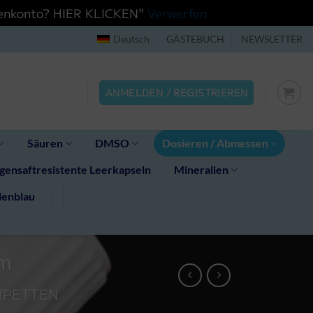
ndenkonto? HIER KLICKEN"
Verwerfen
Deutsch
GÄSTEBUCH
NEWSLETTER
ANMELDEN / REGISTRIEREN
Säuren
DMSO
Dosieren / Abmessen
ensaftresistente Leerkapseln
Mineralien
lenblau
mm
IPETTEN