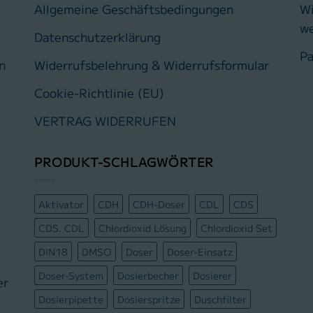
Allgemeine Geschäftsbedingungen
Wi
w
Datenschutzerklärung
Pa
n
Widerrufsbelehrung & Widerrufsformular
Cookie-Richtlinie (EU)
VERTRAG WIDERRUFEN
PRODUKT-SCHLAGWÖRTER
Aktivator
CDH
CDH-Doser
CDL
CDS
CDS. CDL
Chlordioxid Lösung
Chlordioxid Set
DIN18
DMSO
Doser
Doser-Einsatz
Doser-System
Dosierbecher
Dosierer
er
Dosierpipette
Dosierspritze
Duschfilter