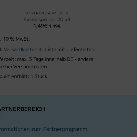
DOSIEREN / ABMESSEN
A
Einmalspritze, 20 ml
Pipett
1,49
€
1,49
€
l. 19 % MwSt.
inkl. 19 % M
l.
Versandkosten lt. Liste
mit Lieferzeiten.
zzgl.
Versand
ferzeit:
max. 3 Tage innerhalb DE - andere
Lieferzeit:
ma
he bei Versandkosten
siehe bei Ve
dukt enthält: 1
Stück
Produkt enth
ARTNERBEREICH
formationen zum Partnerprogramm