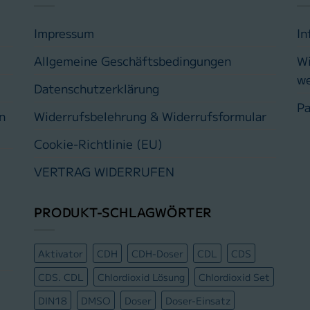
Impressum
In
Allgemeine Geschäftsbedingungen
Wi
w
Datenschutzerklärung
Pa
n
Widerrufsbelehrung & Widerrufsformular
Cookie-Richtlinie (EU)
VERTRAG WIDERRUFEN
PRODUKT-SCHLAGWÖRTER
Aktivator
CDH
CDH-Doser
CDL
CDS
CDS. CDL
Chlordioxid Lösung
Chlordioxid Set
DIN18
DMSO
Doser
Doser-Einsatz