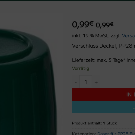
0,99
€
0,99
€
inkl. 19 % MwSt.
zzgl.
Versa
Verschluss Deckel, PP28 
Lieferzeit:
max. 3 Tage* inn
Vorrätig
Verschluss Deckel, PP28 gr
IN
Produkt enthält: 1
Stück
Kategorien:
Doser für PP28 Fl