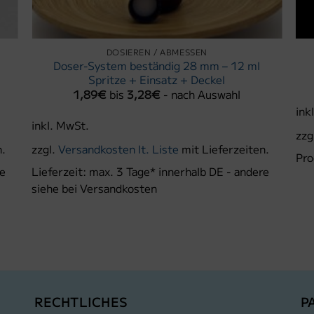
DOSIEREN / ABMESSEN
Doser-System beständig 28 mm – 12 ml
Spritze + Einsatz + Deckel
1,89
€
bis
3,28
€
- nach Auswahl
ink
inkl. MwSt.
zzg
n.
zzgl.
Versandkosten lt. Liste
mit Lieferzeiten.
Pro
re
Lieferzeit:
max. 3 Tage* innerhalb DE - andere
siehe bei Versandkosten
RECHTLICHES
P