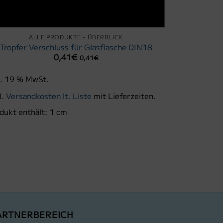
ALLE PRODUKTE - ÜBERBLICK
A
Verschlus
Tropfer Verschluss für Glasflasche DIN18
0,41
€
0,41
€
l. 19 % MwSt.
l.
Versandkosten lt. Liste
mit Lieferzeiten.
inkl. 19 % M
dukt enthält: 1
cm
zzgl.
Versand
Lieferzeit:
ma
siehe bei Ve
Produkt enth
ARTNERBEREICH