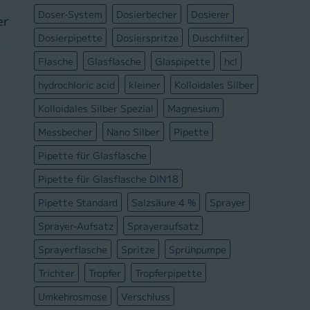
Doser-System
Dosierbecher
Dosierer
er
Dosierpipette
Dosierspritze
Duschfilter
Flasche
Glasflasche
Glaspipette
hcl
hydrochloric acid
kleiner
Kolloidales Silber
Kolloidales Silber Spezial
Magnesium
Messbecher
Nano Silber
Pipette
Pipette für Glasflasche
Pipette für Glasflasche DIN18
Pipette Standard
Salzsäure 4 %
Sprayer
Sprayer-Aufsatz
Sprayeraufsatz
Sprayerflasche
Spritze
Sprühpumpe
Trichter
Tropfer
Tropferpipette
Umkehrosmose
Verschluss