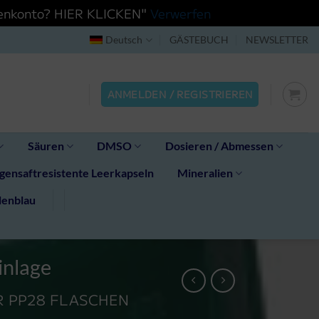
ndenkonto? HIER KLICKEN"
Verwerfen
Deutsch
GÄSTEBUCH
NEWSLETTER
ANMELDEN / REGISTRIEREN
Säuren
DMSO
Dosieren / Abmessen
ensaftresistente Leerkapseln
Mineralien
lenblau
inlage
R PP28 FLASCHEN