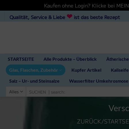
Kaufen ohne Login? Klicke bei ME
Zum
❤
Qualität, Service & Liebe
ist das beste Rezept
Inhalt
hinzufügen
STARTSEITE
Alle Produkte – Überblick
Ätherische
Glas, Flaschen, Zubehör
Kupfer Artikel
Kaliseife
Salz – Ur- und Steinsalze
Wasserfilter Umkehrosmose
Suchen
nach:
Versc
ZURÜCK/STARTSE