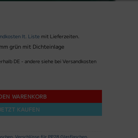
ndkosten lt. Liste
mit Lieferzeiten.
mm grün mit Dichteinlage
erhalb DE - andere siehe bei Versandkosten
ün mit Dichteinlage Menge
 DEN WARENKORB
JETZT KAUFEN
aschen
,
Verschlüsse für PP28 Glasflaschen
,