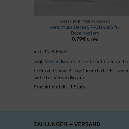
DOSER FÜR PP28 FLASCHEN
che 28 mm
Verschluss Deckel, PP28 weiß für
Dosersystem
swahl
0,79
€
0,79
€
inkl. 19 % MwSt.
eferzeiten.
zzgl.
Versandkosten lt. Liste
mit Lieferzeite
E - andere
Lieferzeit:
max. 3 Tage* innerhalb DE - ande
siehe bei Versandkosten
Produkt enthält: 1
Stück
ZAHLUNGEN + VERSAND