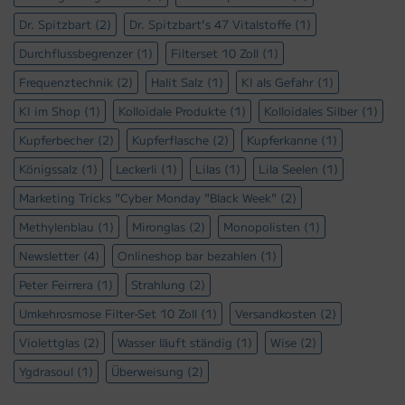
Dr. Spitzbart
(2)
Dr. Spitzbart's 47 Vitalstoffe
(1)
Durchflussbegrenzer
(1)
Filterset 10 Zoll
(1)
Frequenztechnik
(2)
Halit Salz
(1)
KI als Gefahr
(1)
KI im Shop
(1)
Kolloidale Produkte
(1)
Kolloidales Silber
(1)
Kupferbecher
(2)
Kupferflasche
(2)
Kupferkanne
(1)
Königssalz
(1)
Leckerli
(1)
Lilas
(1)
Lila Seelen
(1)
Marketing Tricks "Cyber Monday "Black Week"
(2)
Methylenblau
(1)
Mironglas
(2)
Monopolisten
(1)
Newsletter
(4)
Onlineshop bar bezahlen
(1)
Peter Feirrera
(1)
Strahlung
(2)
Umkehrosmose Filter-Set 10 Zoll
(1)
Versandkosten
(2)
Violettglas
(2)
Wasser läuft ständig
(1)
Wise
(2)
Ygdrasoul
(1)
Überweisung
(2)