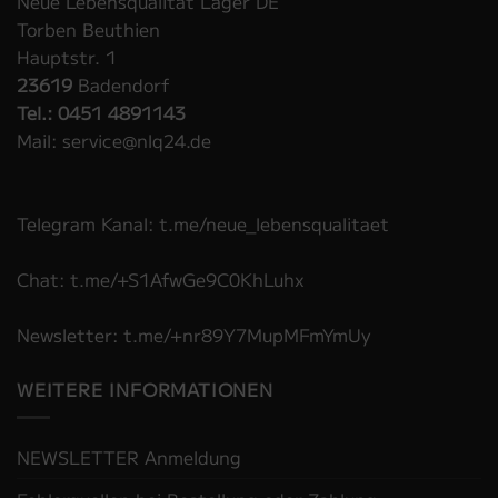
Neue Lebensqualität Lager DE
Torben Beuthien
Hauptstr. 1
23619
Badendorf
Tel.: 0451 4891143
Mail: service@nlq24.de
Telegram Kanal: t.me/neue_lebensqualitaet
Chat: t.me/+S1AfwGe9C0KhLuhx
Newsletter: t.me/+nr89Y7MupMFmYmUy
WEITERE INFORMATIONEN
NEWSLETTER Anmeldung