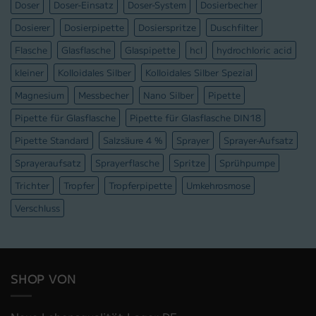
Doser
Doser-Einsatz
Doser-System
Dosierbecher
Dosierer
Dosierpipette
Dosierspritze
Duschfilter
Flasche
Glasflasche
Glaspipette
hcl
hydrochloric acid
kleiner
Kolloidales Silber
Kolloidales Silber Spezial
Magnesium
Messbecher
Nano Silber
Pipette
Pipette für Glasflasche
Pipette für Glasflasche DIN18
Pipette Standard
Salzsäure 4 %
Sprayer
Sprayer-Aufsatz
Sprayeraufsatz
Sprayerflasche
Spritze
Sprühpumpe
Trichter
Tropfer
Tropferpipette
Umkehrosmose
Verschluss
SHOP VON