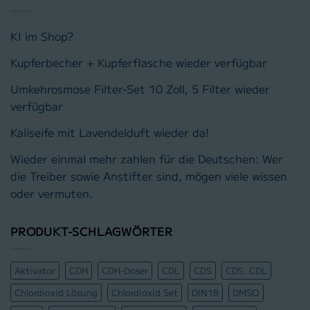
KI im Shop?
Kupferbecher + Kupferflasche wieder verfügbar
Umkehrosmose Filter-Set 10 Zoll, 5 Filter wieder
verfügbar
Kaliseife mit Lavendelduft wieder da!
Wieder einmal mehr zahlen für die Deutschen: Wer
die Treiber sowie Anstifter sind, mögen viele wissen
oder vermuten.
PRODUKT-SCHLAGWÖRTER
Aktivator
CDH
CDH-Doser
CDL
CDS
CDS. CDL
Chlordioxid Lösung
Chlordioxid Set
DIN18
DMSO