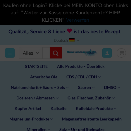
Kaufen ohne Login? Klicke bei MEIN KONTO oben Links
auf: "Weiter zur Kasse ohne Kundenkonto? HIER
KLICKEN"
Verwerfen
Zum
❤
Qualität, Service & Liebe
ist das beste Rezept
Inhalt
Deutsch
hinzufügen
Suchen
nach:
STARTSEITE
Alle Produkte – Überblick
Ätherische Öle
CDS / CDL / CDH
Natriumchlorit + Säure – Sets
Säuren
DMSO
Dosieren / Abmessen
Glas, Flaschen, Zubehör
Kupfer Artikel
Kaliseife
Kolloidale Produkte
Magnesium-Produkte
Magensaftresistente Leerkapseln
Mineralien
Salz – Ur- und Steinsalze