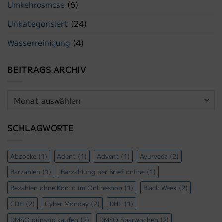
Umkehrosmose
(6)
Unkategorisiert
(24)
Wasserreinigung
(4)
BEITRAGS ARCHIV
Beitrags
Archiv
SCHLAGWORTE
Abzocke
(1)
Adent
(1)
Advent
(1)
Ayurveda
(2)
Barzahlen
(1)
Barzahlung per Brief online
(1)
Bezahlen ohne Konto im Onlineshop
(1)
Black Week
(2)
CDH
(2)
Cyber Monday
(2)
DHL
(1)
DMSO günstig kaufen
(2)
DMSO Sparwochen
(2)