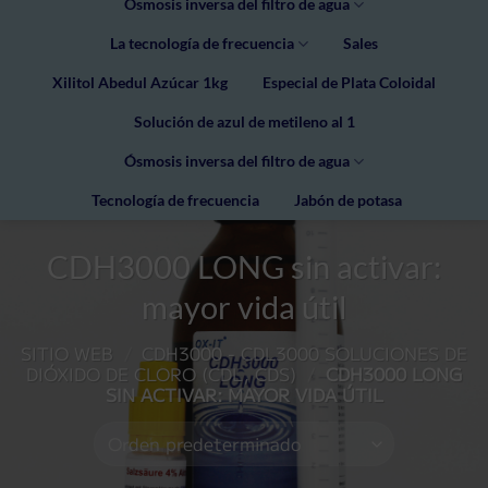
Ósmosis inversa del filtro de agua
La tecnología de frecuencia
Sales
Xilitol Abedul Azúcar 1kg
Especial de Plata Coloidal
Solución de azul de metileno al 1
Ósmosis inversa del filtro de agua
Tecnología de frecuencia
Jabón de potasa
CDH3000 LONG sin activar:
mayor vida útil
SITIO WEB
/
CDH3000 - CDL3000 SOLUCIONES DE
DIÓXIDO DE CLORO (CDL, CDS)
/
CDH3000 LONG
SIN ACTIVAR: MAYOR VIDA ÚTIL