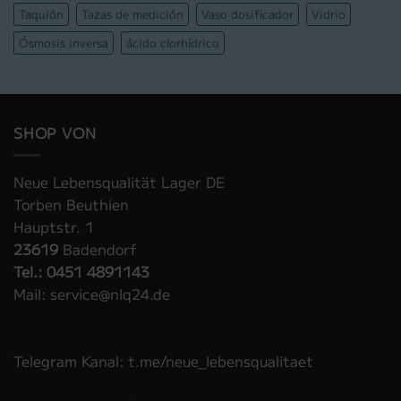
Taquión
Tazas de medición
Vaso dosificador
Vidrio
Ósmosis inversa
ácido clorhídrico
SHOP VON
Neue Lebensqualität Lager DE
Torben Beuthien
Hauptstr. 1
23619
Badendorf
Tel.: 0451 4891143
Mail: service@nlq24.de
Telegram Kanal: t.me/neue_lebensqualitaet