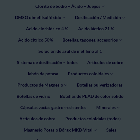
Clorito de Sodio + Ácido – Juegos
DMSO dimetilsulfóxido
Dosificación / Medición
Ácido clorhídrico 4 %
Ácido láctico 21 %
Acido cítrico 50%
Botellas, tapones, accesorios
Solución de azul de metileno al 1
Sistema de dosificación – todos
Artículos de cobre
Jabón de potasa
Productos coloidales
Productos de Magnesio
Botellas pulverizadoras
Botellas de vidrio
Botellas de PEAD de color sólido
Cápsulas vacías gastrorresistentes
Minerales
Artículos de cobre
Productos coloidales (todos)
Magnesio Potasio Bórax MKB-Vital
Sales