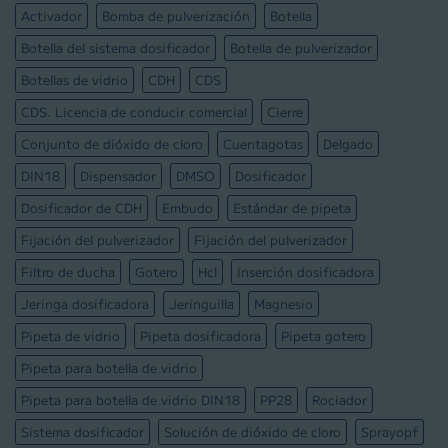
Activador
Bomba de pulverización
Botella
Botella del sistema dosificador
Botella de pulverizador
Botellas de vidrio
CDH
CDS
CDS. Licencia de conducir comercial
Cierre
Conjunto de dióxido de cloro
Cuentagotas
Delgado
DIN18
Dispensador
DMSO
Dosificador
Dosificador de CDH
Embudo
Estándar de pipeta
Fijación del pulverizador
Fijación del pulverizador
Filtro de ducha
Gotero
Hcl
Inserción dosificadora
Jeringa dosificadora
Jeringuilla
Magnesio
Pipeta de vidrio
Pipeta dosificadora
Pipeta gotero
Pipeta para botella de vidrio
Pipeta para botella de vidrio DIN18
PP28
Rociador
Sistema dosificador
Solución de dióxido de cloro
Sprayopf