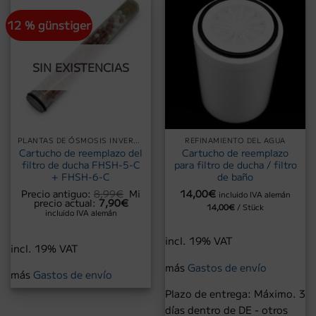
12 % günstiger
SIN EXISTENCIAS
PLANTAS DE ÓSMOSIS INVERSA - FILTRO DE AGUA
REFINAMIENTO DEL AGUA
Cartucho de reemplazo del
Cartucho de reemplazo
filtro de ducha FHSH-5-C
para filtro de ducha / filtro
+ FHSH-6-C
de baño
El
Precio antiguo:
8,99
€
Mi
14,00
€
incluido IVA alemán
El
precio
precio actual:
7,90
€
14,00
€
/
Stück
precio
original
incluido IVA alemán
actual
era:
es:
8,99€.
7,90€.
incl. 19% VAT
incl. 19% VAT
más
Gastos de envío
más
Gastos de envío
Plazo de entrega:
Máximo. 3
días dentro de DE - otros