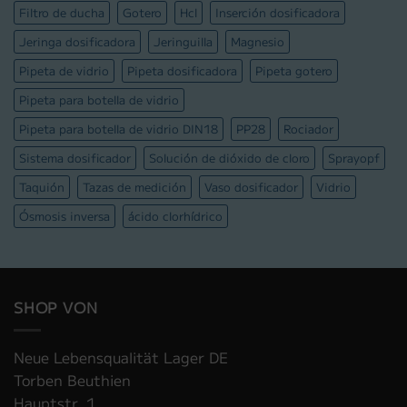
Filtro de ducha
Gotero
Hcl
Inserción dosificadora
Jeringa dosificadora
Jeringuilla
Magnesio
Pipeta de vidrio
Pipeta dosificadora
Pipeta gotero
Pipeta para botella de vidrio
Pipeta para botella de vidrio DIN18
PP28
Rociador
Sistema dosificador
Solución de dióxido de cloro
Sprayopf
Taquión
Tazas de medición
Vaso dosificador
Vidrio
Ósmosis inversa
ácido clorhídrico
SHOP VON
Neue Lebensqualität Lager DE
Torben Beuthien
Hauptstr. 1