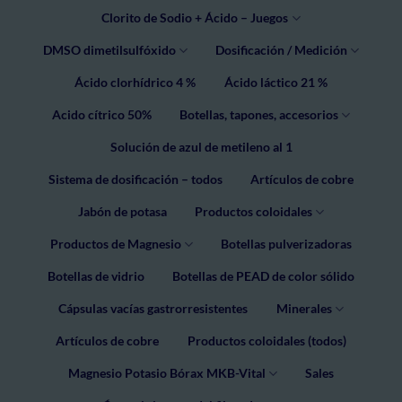
Clorito de Sodio + Ácido – Juegos
DMSO dimetilsulfóxido
Dosificación / Medición
Ácido clorhídrico 4 %
Ácido láctico 21 %
Acido cítrico 50%
Botellas, tapones, accesorios
Solución de azul de metileno al 1
Sistema de dosificación – todos
Artículos de cobre
Jabón de potasa
Productos coloidales
Productos de Magnesio
Botellas pulverizadoras
Botellas de vidrio
Botellas de PEAD de color sólido
Cápsulas vacías gastrorresistentes
Minerales
Artículos de cobre
Productos coloidales (todos)
Magnesio Potasio Bórax MKB-Vital
Sales