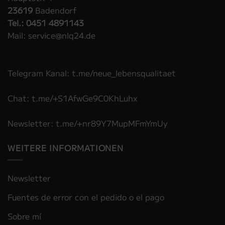
23619
Badendorf
Tel.: 0451 4891143
Mail: service@nlq24.de
Telegram Kanal: t.me/neue_lebensqualitaet
Chat: t.me/+S1AfwGe9C0KhLuhx
Newsletter: t.me/+nr89Y7MupMFmYmUy
WEITERE INFORMATIONEN
Newsletter
Fuentes de error con el pedido o el pago
Sobre mí