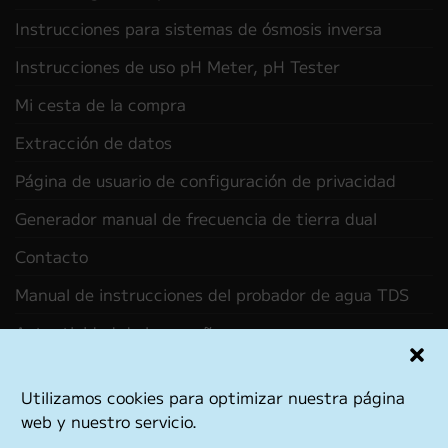
Instrucciones para sistemas de ósmosis inversa
Instrucciones de uso pH Meter, pH Tester
Mi cesta de la compra
Extracción de datos
Página de usuario de configuración de privacidad
Generador manual de frecuencia de tierra dual
Contacto
Manual de instrucciones del probador de agua TDS
Autenticidad de las reseñas
Utilizamos cookies para optimizar nuestra página
PayPal
Rechung
Bank
Credit
web y nuestro servicio.
Transfer
Card
IMPRESIONANTE