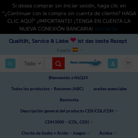
Si desea comprar sin iniciar sesión, haga clic en
"¿Continuar con la compra sin cuenta de cliente? HAGA
CLIC AQUÍ" ¡IMPORTANTE! ¡TENGA EN CUENTA LA
NUEVA CONEXIÓN BANCARIA!
Descartar
Saltar
❤
Qualität, Service & Liebe
ist das beste Rezept
al
Español
contenido
Buscar
por:
Bienvenido a NLQ24
Todos los productos – Resumen (ABC)
aceites esenciales
Bentonita
Descripción general del producto CDS/CDL/CDH
CDH3000 – (CDL, CDS)
Clorito de Sodio + Ácido – Juegos
Ácidos