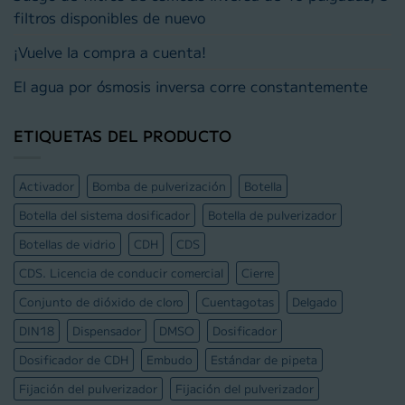
filtros disponibles de nuevo
¡Vuelve la compra a cuenta!
El agua por ósmosis inversa corre constantemente
ETIQUETAS DEL PRODUCTO
Activador
Bomba de pulverización
Botella
Botella del sistema dosificador
Botella de pulverizador
Botellas de vidrio
CDH
CDS
CDS. Licencia de conducir comercial
Cierre
Conjunto de dióxido de cloro
Cuentagotas
Delgado
DIN18
Dispensador
DMSO
Dosificador
Dosificador de CDH
Embudo
Estándar de pipeta
Fijación del pulverizador
Fijación del pulverizador