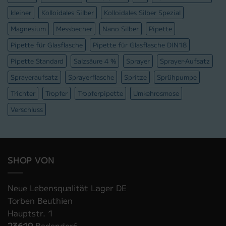
kleiner
Kolloidales Silber
Kolloidales Silber Spezial
Magnesium
Messbecher
Nano Silber
Pipette
Pipette für Glasflasche
Pipette für Glasflasche DIN18
Pipette Standard
Salzsäure 4 %
Sprayer
Sprayer-Aufsatz
Sprayeraufsatz
Sprayerflasche
Spritze
Sprühpumpe
Trichter
Tropfer
Tropferpipette
Umkehrosmose
Verschluss
SHOP VON
Neue Lebensqualität Lager DE
Torben Beuthien
Hauptstr. 1
23619
Badendorf