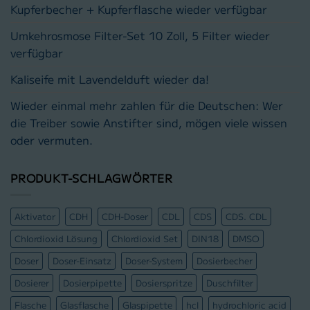
Kupferbecher + Kupferflasche wieder verfügbar
Umkehrosmose Filter-Set 10 Zoll, 5 Filter wieder
verfügbar
Kaliseife mit Lavendelduft wieder da!
Wieder einmal mehr zahlen für die Deutschen: Wer
die Treiber sowie Anstifter sind, mögen viele wissen
oder vermuten.
PRODUKT-SCHLAGWÖRTER
Aktivator
CDH
CDH-Doser
CDL
CDS
CDS. CDL
Chlordioxid Lösung
Chlordioxid Set
DIN18
DMSO
Doser
Doser-Einsatz
Doser-System
Dosierbecher
Dosierer
Dosierpipette
Dosierspritze
Duschfilter
Flasche
Glasflasche
Glaspipette
hcl
hydrochloric acid