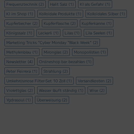
Frequenztechnik
(2)
Halit Salz
(1)
KI als Gefahr
(1)
KI im Shop
(1)
Kolloidale Produkte
(1)
Kolloidales Silber
(1)
Kupferbecher
(2)
Kupferflasche
(2)
Kupferkanne
(1)
Königssalz
(1)
Leckerli
(1)
Lilas
(1)
Lila Seelen
(1)
Marketing Tricks "Cyber Monday "Black Week"
(2)
Methylenblau
(1)
Mironglas
(2)
Monopolisten
(1)
Newsletter
(4)
Onlineshop bar bezahlen
(1)
Peter Feirrera
(1)
Strahlung
(2)
Umkehrosmose Filter-Set 10 Zoll
(1)
Versandkosten
(2)
Violettglas
(2)
Wasser läuft ständig
(1)
Wise
(2)
Ygdrasoul
(1)
Überweisung
(2)