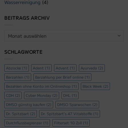
Wasserreinigung
(4)
BEITRAGS ARCHIV
Beitrags
Archiv
SCHLAGWORTE
Abzocke
(1)
Adent
(1)
Advent
(1)
Ayurveda
(2)
Barzahlen
(1)
Barzahlung per Brief online
(1)
Bezahlen ohne Konto im Onlineshop
(1)
Black Week
(2)
CDH
(2)
Cyber Monday
(2)
DHL
(1)
DMSO günstig kaufen
(2)
DMSO Sparwochen
(2)
Dr. Spitzbart
(2)
Dr. Spitzbart's 47 Vitalstoffe
(1)
Durchflussbegrenzer
(1)
Filterset 10 Zoll
(1)