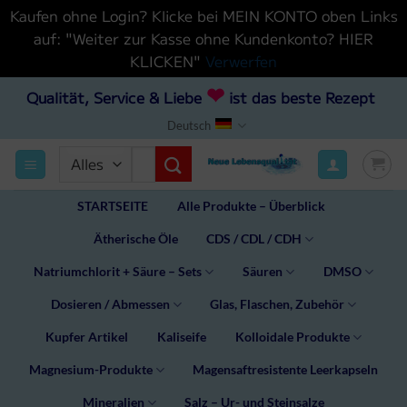
Kaufen ohne Login? Klicke bei MEIN KONTO oben Links
auf: "Weiter zur Kasse ohne Kundenkonto? HIER
KLICKEN"
Verwerfen
Zum
❤
Qualität, Service & Liebe
ist das beste Rezept
Inhalt
Deutsch
hinzufügen
Suchen
nach:
STARTSEITE
Alle Produkte – Überblick
Ätherische Öle
CDS / CDL / CDH
Natriumchlorit + Säure – Sets
Säuren
DMSO
Dosieren / Abmessen
Glas, Flaschen, Zubehör
Kupfer Artikel
Kaliseife
Kolloidale Produkte
Magnesium-Produkte
Magensaftresistente Leerkapseln
Mineralien
Salz – Ur- und Steinsalze