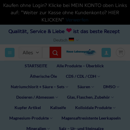
Kaufen ohne Login? Klicke bei MEIN KONTO oben Links
auf: "Weiter zur Kasse ohne Kundenkonto? HIER
KLICKEN"
Verwerfen
Zum
❤
Qualität, Service & Liebe
ist das beste Rezept
Inhalt
Deutsch
hinzufügen
Suchen
nach:
STARTSEITE
Alle Produkte – Überblick
Ätherische Öle
CDS / CDL / CDH
Natriumchlorit + Säure – Sets
Säuren
DMSO
Dosieren / Abmessen
Glas, Flaschen, Zubehör
Kupfer Artikel
Kaliseife
Kolloidale Produkte
Magnesium-Produkte
Magensaftresistente Leerkapseln
Mineralien
Salz – Ur- und Steinsalze