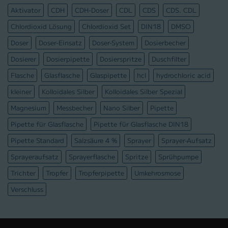
Aktivator
CDH
CDH-Doser
CDL
CDS
CDS. CDL
Chlordioxid Lösung
Chlordioxid Set
DIN18
DMSO
Doser
Doser-Einsatz
Doser-System
Dosierbecher
Dosierer
Dosierpipette
Dosierspritze
Duschfilter
Flasche
Glasflasche
Glaspipette
hcl
hydrochloric acid
kleiner
Kolloidales Silber
Kolloidales Silber Spezial
Magnesium
Messbecher
Nano Silber
Pipette
Pipette für Glasflasche
Pipette für Glasflasche DIN18
Pipette Standard
Salzsäure 4 %
Sprayer
Sprayer-Aufsatz
Sprayeraufsatz
Sprayerflasche
Spritze
Sprühpumpe
Trichter
Tropfer
Tropferpipette
Umkehrosmose
Verschluss