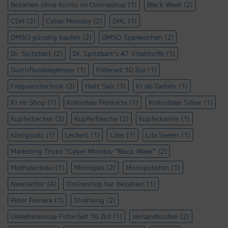
Bezahlen ohne Konto im Onlineshop
(1)
Black Week
(2)
CDH
(2)
Cyber Monday
(2)
DHL
(1)
DMSO günstig kaufen
(2)
DMSO Sparwochen
(2)
Dr. Spitzbart
(2)
Dr. Spitzbart's 47 Vitalstoffe
(1)
Durchflussbegrenzer
(1)
Filterset 10 Zoll
(1)
Frequenztechnik
(2)
Halit Salz
(1)
KI als Gefahr
(1)
KI im Shop
(1)
Kolloidale Produkte
(1)
Kolloidales Silber
(1)
Kupferbecher
(2)
Kupferflasche
(2)
Kupferkanne
(1)
Königssalz
(1)
Leckerli
(1)
Lilas
(1)
Lila Seelen
(1)
Marketing Tricks "Cyber Monday "Black Week"
(2)
Methylenblau
(1)
Mironglas
(2)
Monopolisten
(1)
Newsletter
(4)
Onlineshop bar bezahlen
(1)
Peter Feirrera
(1)
Strahlung
(2)
Umkehrosmose Filter-Set 10 Zoll
(1)
Versandkosten
(2)